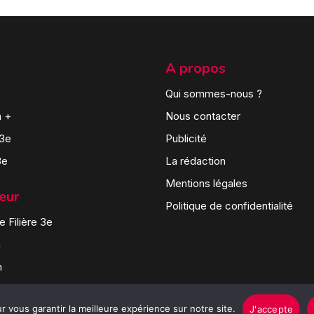
A propos
Qui sommes-nous ?
n +
Nous contacter
 3e
Publicité
3e
La rédaction
Mentions légales
teur
Politique de confidentialité
 Filière 3e
n
n
 vous garantir la meilleure expérience sur notre site.
J'accepte