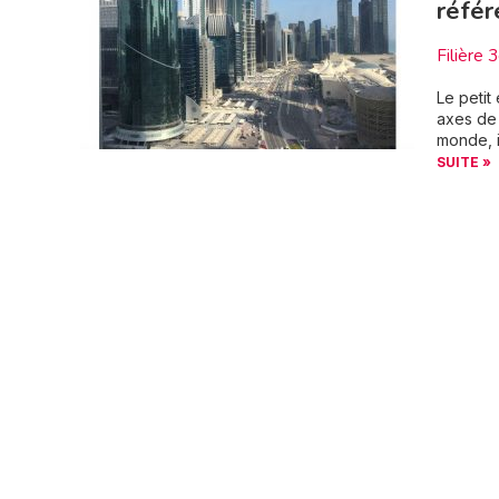
référ
Filière 
Le petit
axes de 
monde, i
SUITE »