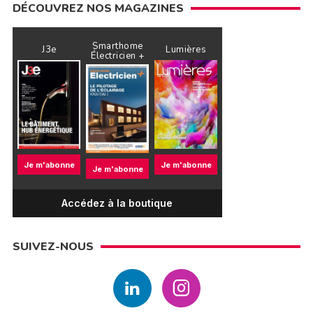
DÉCOUVREZ NOS MAGAZINES
Smarthome
J3e
Lumières
Électricien +
Je m'abonne
Je m'abonne
Je m'abonne
Accédez à la boutique
SUIVEZ-NOUS