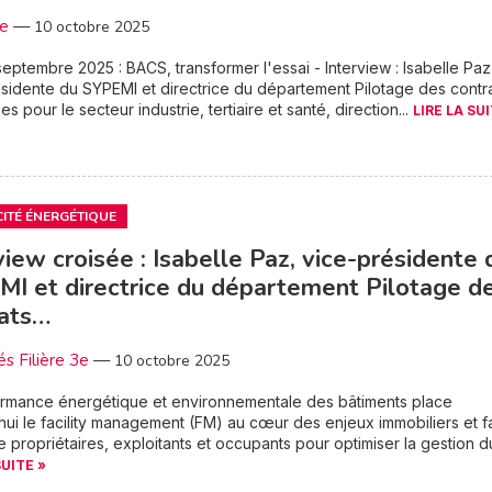
3e
—
10 octobre 2025
eptembre 2025 : BACS, transformer l'essai - Interview : Isabelle Paz
sidente du SYPEMI et directrice du département Pilotage des contr
s pour le secteur industrie, tertiaire et santé, direction...
LIRE LA SUI
CITÉ ÉNERGÉTIQUE
view croisée : Isabelle Paz, vice-présidente 
I et directrice du département Pilotage d
rats…
és Filière 3e
—
10 octobre 2025
ormance énergétique et environnementale des bâtiments place
hui le facility management (FM) au cœur des enjeux immobiliers et fa
re propriétaires, exploitants et occupants pour optimiser la gestion du
SUITE »