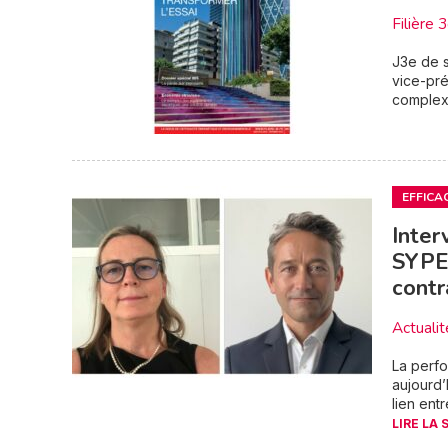
Filière 
J3e de s
vice-pré
complexe
EFFICA
Inter
SYPEM
cont
Actualit
La perf
aujourd’
lien ent
LIRE LA 