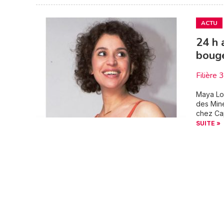
ACTU
24 h 
bouge
Filière 
Maya Lou
des Mine
chez Cap
SUITE »