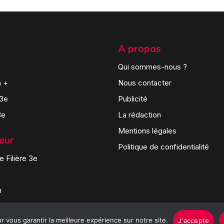
A propos
Qui sommes-nous ?
n +
Nous contacter
 3e
Publicité
3e
La rédaction
Mentions légales
teur
Politique de confidentialité
 Filière 3e
n
n
 vous garantir la meilleure expérience sur notre site.
J'accepte