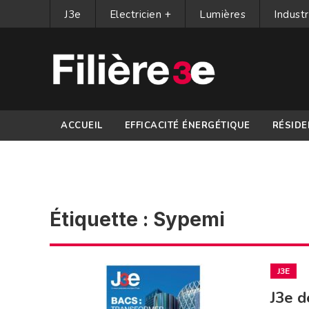
J3e
Electricien +
Lumières
Industr
ACCUEIL
EFFICACITÉ ÉNERGÉTIQUE
RÉSIDE
PARTENAIRES
Étiquette :
Sypemi
J3E
J3e d