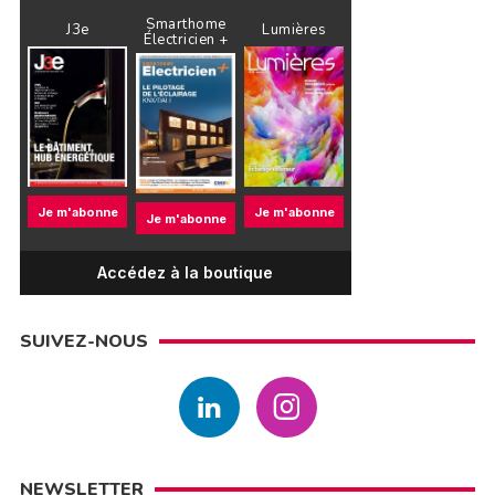
Smarthome
J3e
Lumières
Électricien +
Je m'abonne
Je m'abonne
Je m'abonne
Accédez à la boutique
SUIVEZ-NOUS
NEWSLETTER