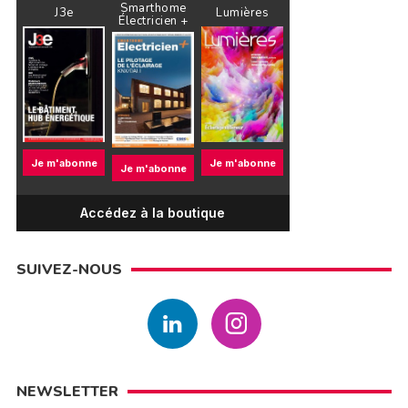
Smarthome
J3e
Lumières
Électricien +
Je m'abonne
Je m'abonne
Je m'abonne
Accédez à la boutique
SUIVEZ-NOUS
NEWSLETTER