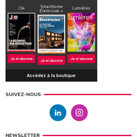
Smarthome
J3e
Lumières
Électricien +
Je m'abonne
Je m'abonne
Je m'abonne
Accédez à la boutique
SUIVEZ-NOUS
NEWSLETTER