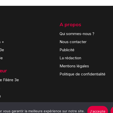
A propos
Qui sommes-nous ?
n +
Nous contacter
 3e
Publicité
3e
La rédaction
Mentions légales
teur
Politique de confidentialité
 Filière 3e
n
n
 vous garantir la meilleure expérience sur notre site.
J'accepte