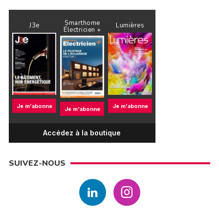
Smarthome
J3e
Lumières
Électricien +
Je m'abonne
Je m'abonne
Je m'abonne
Accédez à la boutique
SUIVEZ-NOUS