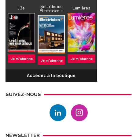
Smarthome
J3e
Lumières
Électricien +
Je m'abonne
Je m'abonne
Je m'abonne
Accédez à la boutique
SUIVEZ-NOUS
NEWSLETTER