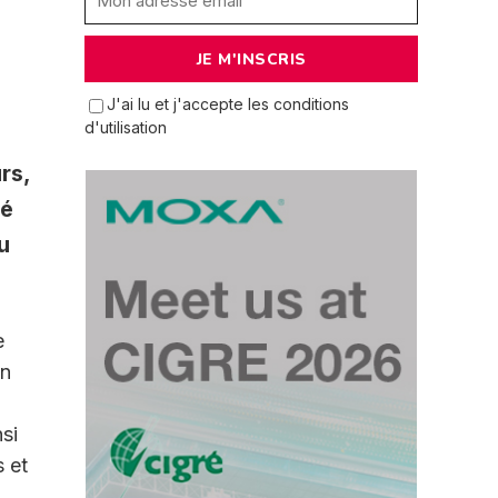
J'ai lu et j'accepte les conditions
d'utilisation
rs,
té
u
e
un
si
s et