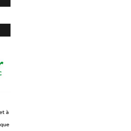
et à
ique