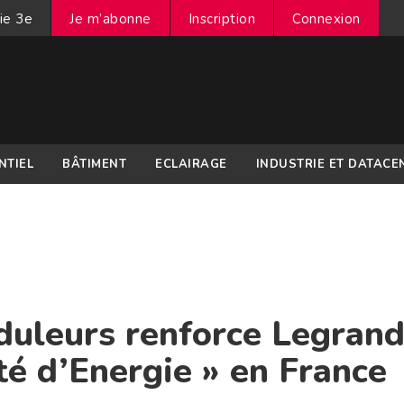
ie 3e
Je m’abonne
Inscription
Connexion
NTIEL
BÂTIMENT
ECLAIRAGE
INDUSTRIE ET DATACE
duleurs renforce Legran
té d’Energie » en France