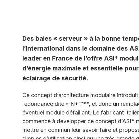
Des baies « serveur » à la bonne tem
l’international dans le domaine des A
leader en France de l’offre ASI* modul
d’énergie maximale et essentielle pou
éclairage de sécurité.
Ce concept d’architecture modulaire introduit
redondance dite « N+1″**, et donc un remplace
éventuel module défaillant. Le fabricant ital
commencé à développer ce concept d’ASI* mod
mettre en commun leur savoir faire et proposer
simples d’utilisation ainsi qu’une très grande q