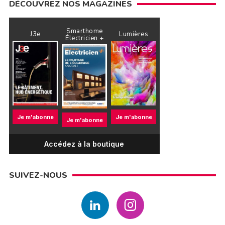
DÉCOUVREZ NOS MAGAZINES
Smarthome
J3e
Lumières
Électricien +
Je m'abonne
Je m'abonne
Je m'abonne
Accédez à la boutique
SUIVEZ-NOUS