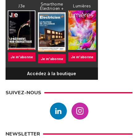
Smarthome
J3e
Lumières
Électricien +
Je m'abonne
Je m'abonne
Je m'abonne
Accédez à la boutique
SUIVEZ-NOUS
NEWSLETTER