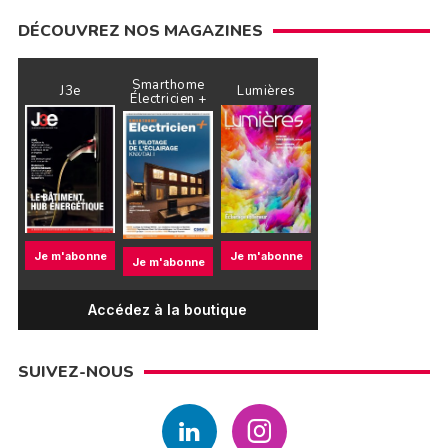
DÉCOUVREZ NOS MAGAZINES
Smarthome
J3e
Lumières
Électricien +
Je m'abonne
Je m'abonne
Je m'abonne
Accédez à la boutique
SUIVEZ-NOUS