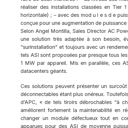
réaliser des installations classées en Tier 1
horizontale) ; – avec des mod u l e s d e pu
conçue pour une augmentation de puissance pen
Selon Angel Montilla, Sales Director AC Pow
une solution très adaptée à son besoin, év
“surinstallation” et toujours avec un rendem
tels ASI sont proposées par presque tous les
1 MW par appareil. Mis en parallèle, ces 
datacenters géants.
Ces solutions peuvent présenter un surcoût 
déconnectables étant plus onéreux. Toutefois
d’APC, « de tels tiroirs débrochables “à ch
améliorent fortement la maintenabilité en r
changer un module défectueux tout en cons
apparues pour des ASI de moyenne puissan