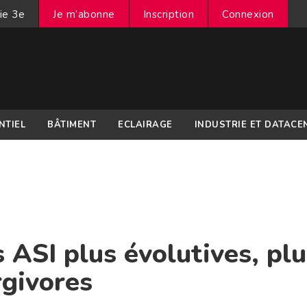
ie 3e
Je m’abonne
Inscription
Connexion
NTIEL
BÂTIMENT
ECLAIRAGE
INDUSTRIE ET DATACE
SI plus évolutives, plu
rgivores