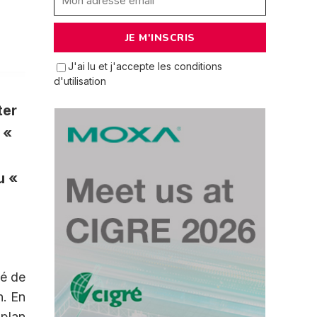
J'ai lu et j'accepte les conditions
d'utilisation
ter
 «
u «
té de
n. En
 plan