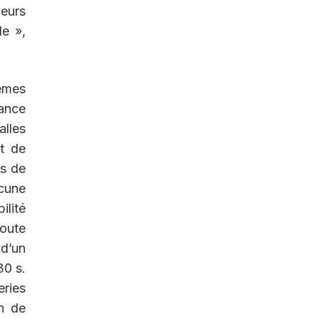
leurs
le »,
tèmes
ance
alles
nt de
as de
ucune
ilité
toute
 d’un
30 s.
eries
n de