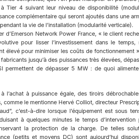
 à Tier 4 suivant leur niveau de disponibilité (modul
issance complémentaire qui seront ajoutés dans une ar
dant la vie de l’installation (modularité verticale).
er d’Emerson Network Power France, « le client rech
olutive pour lisser l’investissement dans le temps,
ent élevé pour minimiser les coûts de fonctionnement 
 fabricants jusqu’à des puissances très élevées, dépa
ASI permettent de dépasser 5 MW : de quoi alimente
à l’achat à puissance égale, des tiroirs débrochabl
, comme le mentionne Hervé Colliot, directeur Prescri
aud”, c’est-à-dire lorsque l’équipement est sous ten
éduisant à quelques minutes le temps d’intervention
ervant la protection de la charge. De telles solut
ce (petits et moyens DC) sont aujourd’hui disponi