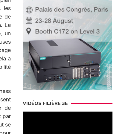
 les
e de
n. Le
, un
uses
ckage
ela a
ilité
iness
ssent
VIDÉOS FILIÈRE 3E
e de
t par
ut se
 pour