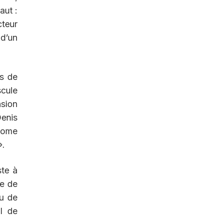
aut :
cteur
 d’un
es de
cule
nsion
Denis
onome
».
ste à
le de
au de
l de