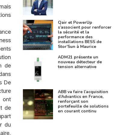
 mais
ions
Qair et PowerUp
s’associent pour renforcer
sance
la sécurité et la
performance des
ness
installations BESS de
Stor’Sun à Maurice
ments
ution
ADM21 présente un
nouveau détecteur de
n de
tension alternative
 dans
ts De
cture
ABB va faire l’acquisition
d’Advantics en France,
s ont
renforçant son
portefeuille de solutions
nt de
en courant continu
upart
ur du
aire,