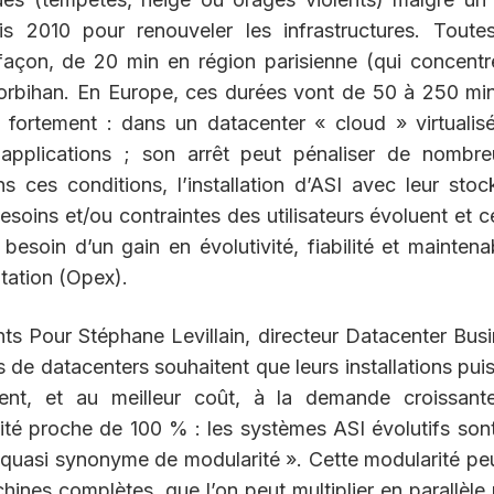
 2010 pour renouveler les infrastructures. Toutes
açon, de 20 min en région parisienne (qui concentr
orbihan. En Europe, ces durées vont de 50 à 250 mi
ortement : dans un datacenter « cloud » virtualisé
applications ; son arrêt peut pénaliser de nombre
ns ces conditions, l’installation d’ASI avec leur sto
besoins et/ou contraintes des utilisateurs évoluent et c
besoin d’un gain en évolutivité, fiabilité et maintenab
tation (Opex).
nts Pour Stéphane Levillain, directeur Datacenter Bus
e datacenters souhaitent que leurs installations pui
ent, et au meilleur coût, à la demande croissant
lité proche de 100 % : les systèmes ASI évolutifs son
est quasi synonyme de modularité ». Cette modularité pe
ines complètes, que l’on peut multiplier en parallèle