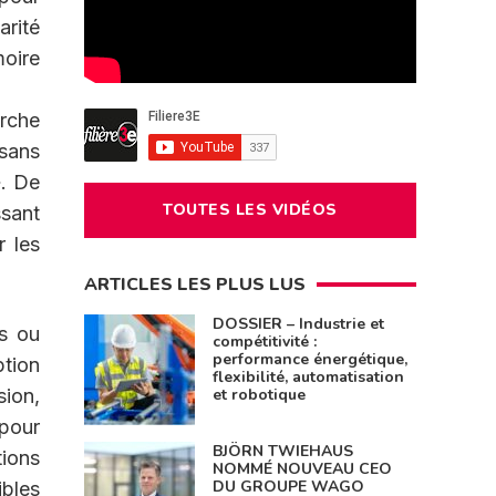
arité
moire
erche
 sans
». De
TOUTES LES VIDÉOS
ssant
r les
ARTICLES LES PLUS LUS
DOSSIER – Industrie et
es ou
compétitivité :
performance énergétique,
ption
flexibilité, automatisation
et robotique
sion,
 pour
BJÖRN TWIEHAUS
ions
NOMMÉ NOUVEAU CEO
DU GROUPE WAGO
bles