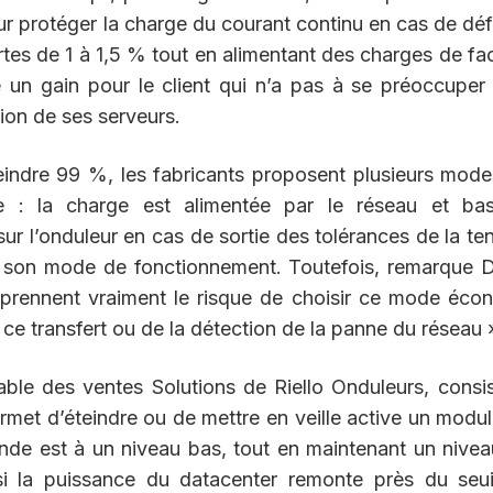
r protéger la charge du courant continu en cas de déf
rtes de 1 à 1,5 % tout en alimentant des charges de fa
un gain pour le client qui n’a pas à se préoccuper
ion de ses serveurs.
indre 99 %, les fabricants proposent plusieurs mod
 : la charge est alimentée par le réseau et bas
r l’onduleur en cas de sortie des tolérances de la te
ir son mode de fonctionnement. Toutefois, remarque 
n prennent vraiment le risque de choisir ce mode éc
e ce transfert ou de la détection de la panne du réseau 
able des ventes Solutions de Riello Onduleurs, consi
ermet d’éteindre ou de mettre en veille active un modu
de est à un niveau bas, tout en maintenant un nive
 la puissance du datacenter remonte près du seui