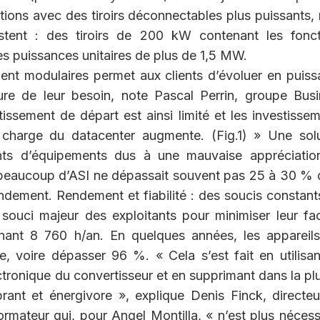
tions avec des tiroirs déconnectables plus puissants,
stent : des tiroirs de 200 kW contenant les fonct
es puissances unitaires de plus de 1,5 MW.
ent modulaires permet aux clients d’évoluer en puis
re de leur besoin, note Pascal Perrin, groupe Busi
ssement de départ est ainsi limité et les investisse
a charge du datacenter augmente. (Fig.1) » Une sol
ents d’équipements dus à une mauvaise appréciatio
e beaucoup d’ASI ne dépassait souvent pas 25 à 30 %
ndement. Rendement et fiabilité : des soucis constan
le souci majeur des exploitants pour minimiser leur fa
nnant 8 760 h/an. En quelques années, les appareil
 voire dépasser 96 %. « Cela s’est fait en utilisa
ctronique du convertisseur et en supprimant dans la pl
rant et énergivore », explique Denis Finck, directe
ateur qui, pour Angel Montilla, « n’est plus nécess