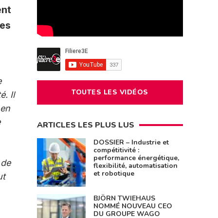
ent
ées
e
TOUTES LES VIDÉOS
. Il
 en
e
ARTICLES LES PLUS LUS
DOSSIER – Industrie et
compétitivité :
performance énergétique,
 de
flexibilité, automatisation
et robotique
ut
BJÖRN TWIEHAUS
NOMMÉ NOUVEAU CEO
DU GROUPE WAGO