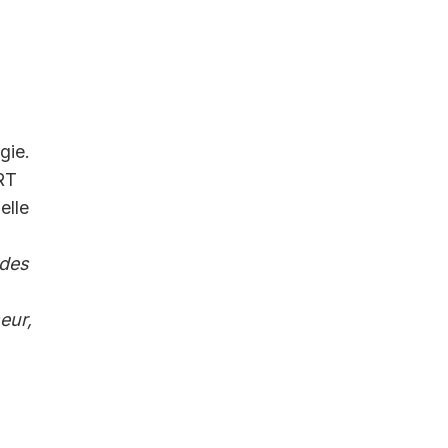
gie.
 RT
elle
 des
eur,