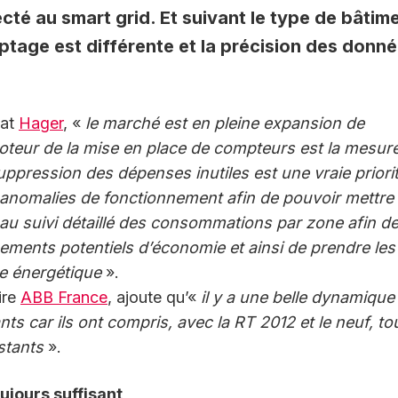
té au smart grid. Et suivant le type de bâtim
ptage est différente et la précision des donn
tat
Hager
, «
le marché est en pleine expansion de
 moteur de la mise en place de compteurs est la mesur
ppression des dépenses inutiles est une vraie priorité
 anomalies de fonctionnement afin de pouvoir mettre
 au suivi détaillé des consommations par zone afin d
gisements potentiels d’économie et ainsi de prendre les
e énergétique
».
ire
ABB France
, ajoute qu’«
il y a une belle dynamique
s car ils ont compris, avec la RT 2012 et le neuf, to
stants
».
oujours suffisant