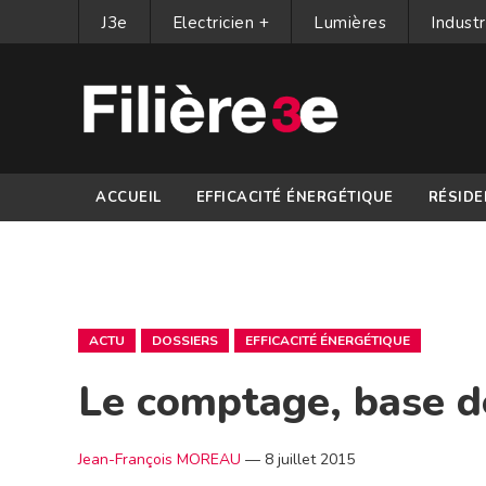
J3e
Electricien +
Lumières
Industr
ACCUEIL
EFFICACITÉ ÉNERGÉTIQUE
RÉSIDE
PARTENAIRES
ACTU
DOSSIERS
EFFICACITÉ ÉNERGÉTIQUE
Le comptage, base de
Jean-François MOREAU
—
8 juillet 2015