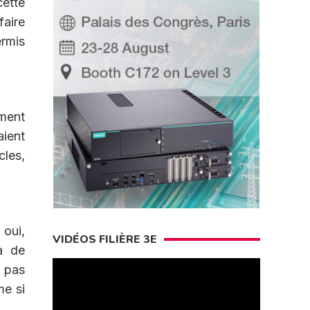
cette
faire
ermis
ement
aient
cles,
 oui,
VIDÉOS FILIÈRE 3E
a de
t pas
me si