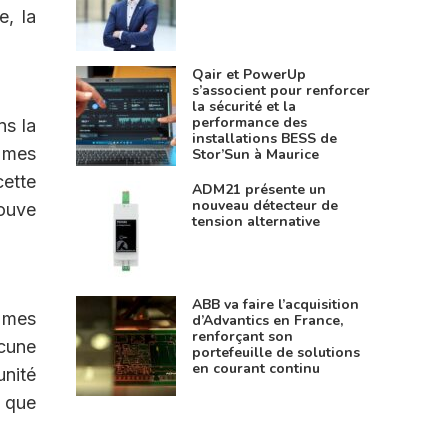
e, la
Qair et PowerUp
s’associent pour renforcer
la sécurité et la
performance des
ns la
installations BESS de
 mes
Stor’Sun à Maurice
cette
ADM21 présente un
nouveau détecteur de
rouve
tension alternative
ABB va faire l’acquisition
 mes
d’Advantics en France,
renforçant son
ucune
portefeuille de solutions
en courant continu
unité
d que