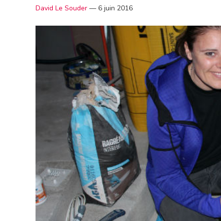
David Le Souder
—
6 juin 2016