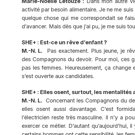
Marie-Noëlle Letouzé :
Dans mon autre vie,
activité par besoin alimentaire. Je ne me suis
quelque chose qui me correspondait se faisai
d’avancer. Mais dès que j’ai pu, je me suis tour
SHE+ : Est-ce un rêve d’enfant ?
M.-N. L.
Pas exactement. Plus jeune, je rêv
des Compagnons du devoir. Pour moi, ces gens
pas les femmes. Heureusement, ça change et 
s’est ouverte aux candidates.
SHE+ : Elles osent, surtout, les mentalités
M.-N. L.
Concernant les Compagnons du devoir
elles osent aussi davantage. C’est formid
l’électricien reste très masculine. Il n’y a 
exercer ce métier. D’autant qu’aujourd’hui, i
certains hommes ont cette sensibilité, les f