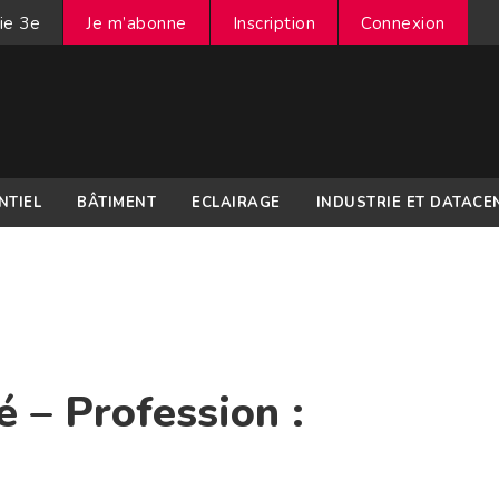
ie 3e
Je m’abonne
Inscription
Connexion
NTIEL
BÂTIMENT
ECLAIRAGE
INDUSTRIE ET DATACE
 – Profession :