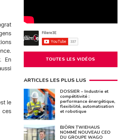
ngrat
 gens
tions
ence.
TOUTES LES VIDÉOS
. En
aussi
ARTICLES LES PLUS LUS
DOSSIER – Industrie et
compétitivité :
performance énergétique,
st le
flexibilité, automatisation
s ces
et robotique
BJÖRN TWIEHAUS
NOMMÉ NOUVEAU CEO
DU GROUPE WAGO