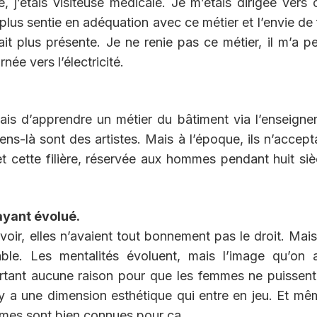
 j’étais visiteuse médicale. Je m’étais dirigée vers 
 plus sentie en adéquation avec ce métier et l’envie de 
t plus présente. Je ne renie pas ce métier, il m’a p
née vers l’électricité.
ais d’apprendre un métier du bâtiment via l’enseign
-là sont des artistes. Mais à l’époque, ils n’accept
cette filière, réservée aux hommes pendant huit siè
 ayant évolué.
, elles n’avaient tout bonnement pas le droit. Mais
able. Les mentalités évoluent, mais l’image qu’on 
pourtant aucune raison pour que les femmes ne puissen
l y a une dimension esthétique qui entre en jeu. Et mê
emmes sont bien connues pour ça.