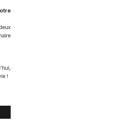
otre
 deux
naire
’hui,
ie !