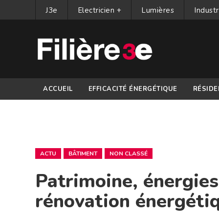
J3e
Electricien +
Lumières
Industr
ACCUEIL
EFFICACITÉ ÉNERGÉTIQUE
RÉSIDE
PARTENAIRES
ACTU
BÂTIMENT
NON CLASSÉ
Patrimoine, énergies
rénovation énergéti