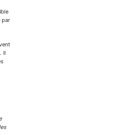
ible
 par
vent
 Il
es
e
des