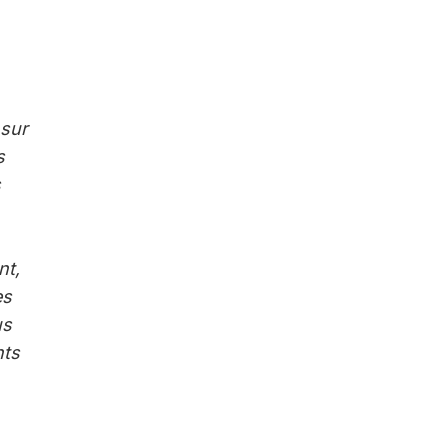
 sur
s
s
nt,
es
us
nts