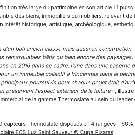
ition très large du patrimoine en son article L1 puisqu
emble des biens, immobiliers ou mobiliers, relevant de 
 intérêt historique, artistique, archéologique, esthétiq
 d’un bâti ancien classé mais aussi en construction
s remarquables bâtis ou bien encore des paysages. 
ions en 2016 dans ce cadre, l’une dans une caserne 
pour un immeuble collectif à Vincennes dans le périm
principaux poursuivis pour chaque projet était d’arri
en préservant l’aspect extérieur de la toiture
», illustre
ommercial de la gamme Thermoslate au sein du leader
0 capteurs Thermoslate disposés en 4 rangées – 66%
solaire ECS Luz Saint Sauveur © Cupa Pizaras