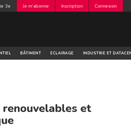
ie 3e
Je m’abonne
Inscription
Connexion
NTIEL
BÂTIMENT
ECLAIRAGE
INDUSTRIE ET DATACE
 renouvelables et
que