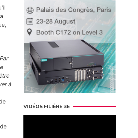
’il
la
ue,
Par
de
ètre
ver à
 de
VIDÉOS FILIÈRE 3E
 de