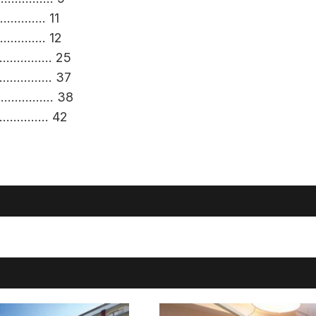
……….. 11
……….. 12
…………. 25
…………. 37
…………. 38
……………. 42