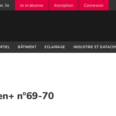
ie 3e
Je m’abonne
Inscription
Connexion
NTIEL
BÂTIMENT
ECLAIRAGE
INDUSTRIE ET DATACE
en+ n°69-70