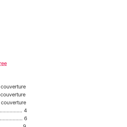
ree
uverture
uverture
uverture
……………. 4
……………. 6
……………… 9