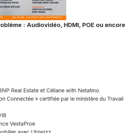
problème : Audiovidéo, HDMI, POE ou encore
NP Real Estate et Céliane with Netatmo
n Connectée » certifiée par le ministère du Travail
018
ance VestaProe
bilier avec Ubiwizz