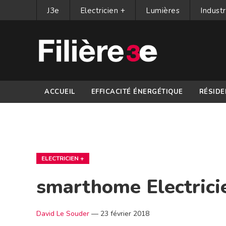
J3e
Electricien +
Lumières
Industr
ACCUEIL
EFFICACITÉ ÉNERGÉTIQUE
RÉSIDE
PARTENAIRES
ELECTRICIEN +
smarthome Electrici
David Le Souder
—
23 février 2018