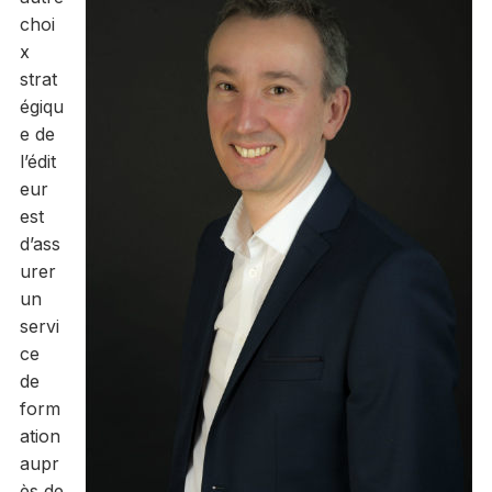
choi
x
strat
égiqu
e de
l’édit
eur
est
d’ass
urer
un
servi
ce
de
form
ation
aupr
ès de