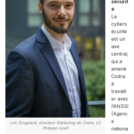
sécurit
é
La
cybers
écurité
est un
axe
central,
qui a
amené
Codra
à
travaill
er avec
l’ANSSI
(Agenc
e
Loïc Drugeault, directeur Marketing de Codra. (c)
Philippe Lewit
nationa