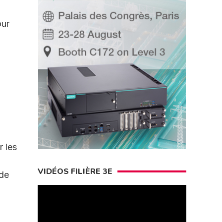
our
r les
VIDÉOS FILIÈRE 3E
 de