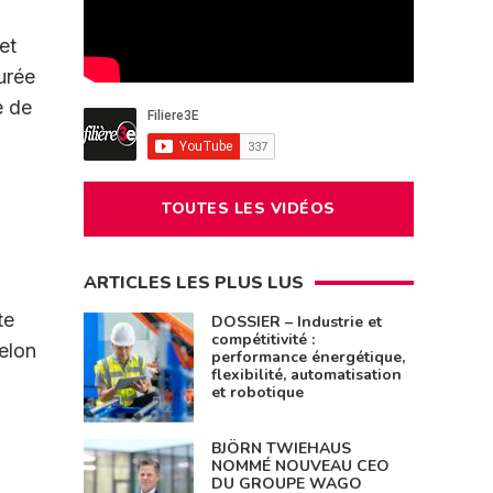
et
urée
e de
TOUTES LES VIDÉOS
ARTICLES LES PLUS LUS
te
DOSSIER – Industrie et
compétitivité :
selon
performance énergétique,
flexibilité, automatisation
et robotique
BJÖRN TWIEHAUS
NOMMÉ NOUVEAU CEO
DU GROUPE WAGO