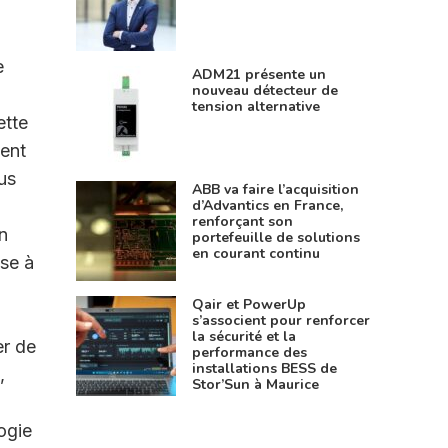
e
ADM21 présente un
nouveau détecteur de
tension alternative
ette
ient
us
ABB va faire l’acquisition
d’Advantics en France,
renforçant son
n
portefeuille de solutions
en courant continu
sse à
Qair et PowerUp
s’associent pour renforcer
la sécurité et la
er de
performance des
installations BESS de
,
Stor’Sun à Maurice
ogie