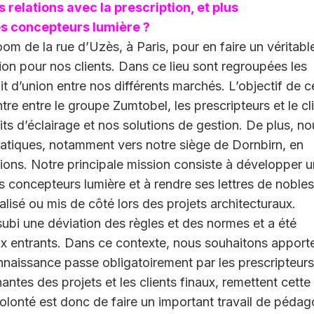
relations avec la prescription, et plus
es concepteurs lumière ?
m de la rue d’Uzès, à Paris, pour en faire un véritabl
tion pour nos clients. Dans ce lieu sont regroupées les
 d’union entre nos différents marchés. L’objectif de c
ntre entre le groupe Zumtobel, les prescripteurs et le cl
ts d’éclairage et nos solutions de gestion. De plus, no
tiques, notamment vers notre siège de Dornbirn, en
ions. Notre principale mission consiste à développer u
es concepteurs lumière et à rendre ses lettres de noble
alisé ou mis de côté lors des projets architecturaux.
bi une déviation des règles et des normes et a été
x entrants. Dans ce contexte, nous souhaitons apport
connaissance passe obligatoirement par les prescripteurs
antes des projets et les clients finaux, remettent cette
 volonté est donc de faire un important travail de pédag