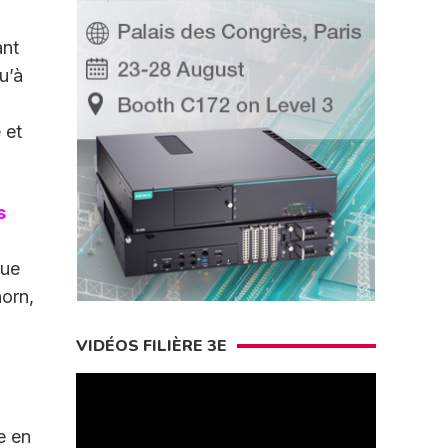
ant
u’à
 et
s
que
horn,
VIDÉOS FILIÈRE 3E
e en