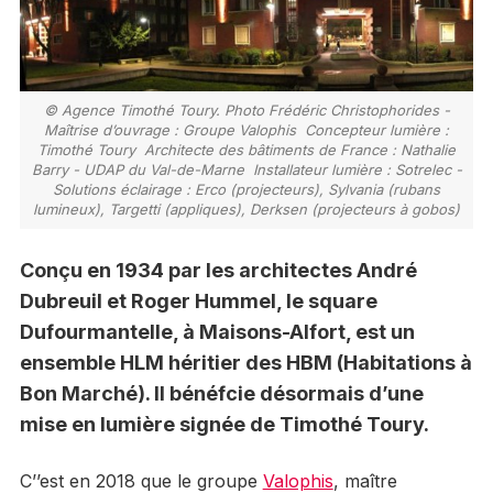
© Agence Timothé Toury. Photo Frédéric Christophorides ­
Maîtrise d’ouvrage : Groupe Valophis ­ Concepteur lumière :
Timothé Toury ­ Architecte des bâtiments de France : Nathalie
Barry - UDAP du Val-de-Marne ­ Installateur lumière : Sotrelec ­
Solutions éclairage : Erco (projecteurs), Sylvania (rubans
lumineux), Targetti (appliques), Derksen (projecteurs à gobos)
Conçu en 1934 par les architectes André
Dubreuil et Roger Hummel, le square
Dufourmantelle, à Maisons-Alfort, est un
ensemble HLM héritier des HBM (Habitations à
Bon Marché). Il bénéfcie désormais d’une
mise en lumière signée de Timothé Toury.
C’’est en 2018 que le groupe
Valophis
, maître