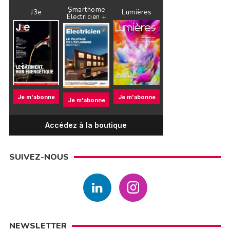
Smarthome
J3e
Lumières
Électricien +
Je m'abonne
Je m'abonne
Je m'abonne
Accédez à la boutique
SUIVEZ-NOUS
NEWSLETTER