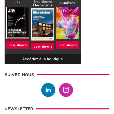
Smarthome
J3e
Lumières
Électricien +
Je m'abonne
Je m'abonne
Je m'abonne
Accédez à la boutique
SUIVEZ-NOUS
NEWSLETTER