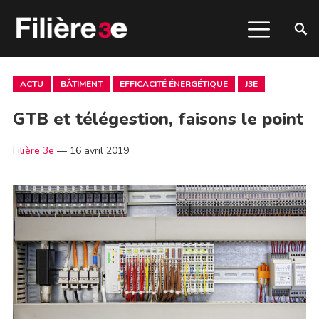
ACTU
BÂTIMENT
EFFICACITÉ ÉNERGÉTIQUE
J3E
GTB et télégestion, faisons le point
Filière 3e
—
16 avril 2019