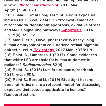
radiations on human retinal pigment epithelial cells
in vitro.
Photochem Photobiol.
2013 Mar-
Apr;89(2):468-73.
[16] Huand C. et al Long-term blue light exposure
induces RGC-5 cell death in vitro: involvement of
mitochondria-dependent apoptosis, oxidative stress,
and MAPK signalling pathways.
Apoptosis.
2014
Jun;19(6):922-32.
[17] Mori T. et al, Novel phototoxicity assay using
human embryonic stem cell-derived retinal pigment
epithelial cells.
Toxicology.
2017 Mar 1; 378:1-9.
[18] Point, S., Lambrozo, J. (2017). Some evidences
that white LED are toxic for human at domestic
radiance?
Radioprotection
, 52(4).
[19] Point, S., (2018) Lumière et santé, Yearbook
2018, revue ERS.
[20] Point S., Beroud M. (2019) Blue light hazard:
does rat retina make a relevant model for discussing
exposure limit values applicable to humans?
Radioprotection.