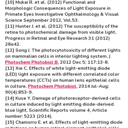
[10] Mukai R. et al. (2012) Functional and
Morphologic Consequences of Light Exposure in
Primate Eyes Investigative Ophthalmology & Visual
Science September 2012, Vol.53.
[11] Hunter J. et al. (2012) The susceptibility of the
retina to photochemical damage from visible light,
Progress in Retinal and Eye Research 31 (2012)
28e42.
[12] Song J. The photocytotoxicity of different lights
on mammalian cells in interior lighting system.
J
Photochem Photobiol B.
2012 Dec 5; 117:13-8.
[13] Xie C. Effects of white light-emitting diode
(LED) light exposure with different correlated color
temperatures (CCTs) on human lens epithelial cells
in culture.
Photochem Photobiol.
2014 Jul-Aug;
90(4):853-9.
[14] Kuse Y. Damage of photoreceptor-derived cells
in culture induced by light emitting diode-derived
blue light, Scientific Reports volume 4, Article
number: 5223 (2014).
[15] Chamorro E. et al, Effects of light-emitting diode