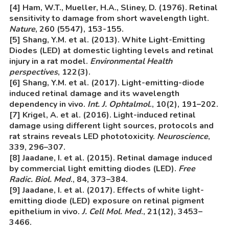
[4] Ham, W.T., Mueller, H.A., Sliney, D. (1976). Retinal
sensitivity to damage from short wavelength light.
Nature
, 260 (5547), 153-155.
[5] Shang, Y.M. et al. (2013). White Light-Emitting
Diodes (LED) at domestic lighting levels and retinal
injury in a rat model.
Environmental Health
perspectives
, 122(3).
[6] Shang, Y.M. et al. (2017). Light-emitting-diode
induced retinal damage and its wavelength
dependency in vivo.
Int. J. Ophtalmol
., 10(2), 191–202.
[7] Krigel, A. et al. (2016). Light-induced retinal
damage using different light sources, protocols and
rat strains reveals LED phototoxicity.
Neuroscience
,
339, 296–307.
[8] Jaadane, I. et al. (2015). Retinal damage induced
by commercial light emitting diodes (LED).
Free
Radic. Biol. Med
., 84, 373–384.
[9] Jaadane, I. et al. (2017). Effects of white light-
emitting diode (LED) exposure on retinal pigment
epithelium in vivo.
J. Cell Mol. Med
., 21(12), 3453–
3466.