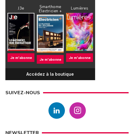
Smarthome
J3e
Lumières
Électricien +
Je m'abonne
Je m'abonne
Je m'abonne
Accédez à la boutique
SUIVEZ-NOUS
NEWSLETTER