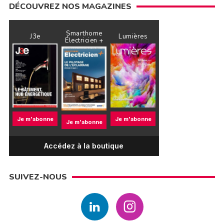
DÉCOUVREZ NOS MAGAZINES
Smarthome
J3e
Lumières
Électricien +
Je m'abonne
Je m'abonne
Je m'abonne
Accédez à la boutique
SUIVEZ-NOUS