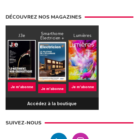
DÉCOUVREZ NOS MAGAZINES
Smarthome
J3e
Lumières
Électricien +
Je m'abonne
Je m'abonne
Je m'abonne
Accédez à la boutique
SUIVEZ-NOUS