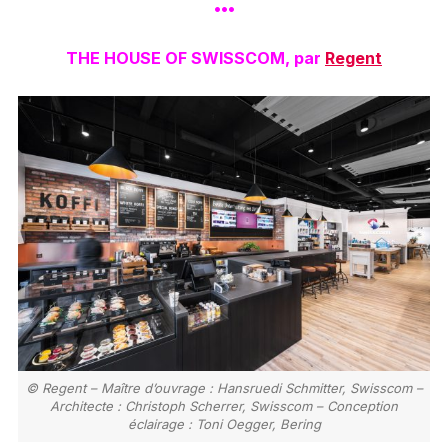
•••
THE HOUSE OF SWISSCOM, par
Regent
© Regent – Maître d’ouvrage : Hansruedi Schmitter, Swisscom –
Architecte : Christoph Scherrer, Swisscom – Conception
éclairage : Toni Oegger, Bering