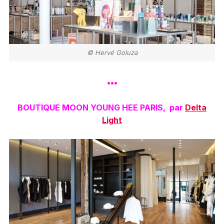
© Hervé Goluza
•••
BOUTIQUE MOON YOUNG HEE PARIS, par
Delta
Light