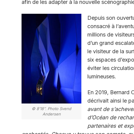
afin de les adapter à la nouvelle scénographie
Depuis son ouvertu
consacré à l’avent
millions de visite
d’un grand escalat
le visiteur de la s
six espaces d’expos
éviter les circulat
lumineuses.
En 2019, Bernard C
décrivait ainsi le p
avant de s’achever
© 8’18’’. Photo Svend
Andersen
d’Océan de recha
partenaires et exp