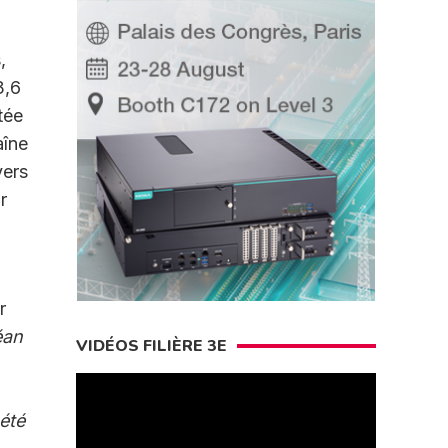
,
3,6
tée
aîne
vers
r
r
éan
VIDÉOS FILIÈRE 3E
 été