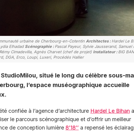
munauté urbaine de Cherbourg-en-Cotentin
Architectes :
Hardel Le B
Lydia Elhadad
Scénographie :
Pascal Payeur, Sylvie Jausserand, Samuel
, Rémy Cimadevilla, Agnès Charvet (chef de projet)
Installateur :
BIG BA
d, DGA, Erco, Loupi, Luxeri, Procédés Hallier
 StudioMilou, situé le long du célèbre sous-ma
Cherbourg, l’espace muséographique accueille
ux.
 été confiée à l’agence d’architecture
Hardel Le Bihan
a
ser le parcours scénographique et d’offrir un meilleur
ence de conception lumière
8’18’’
a repensé les éclaira