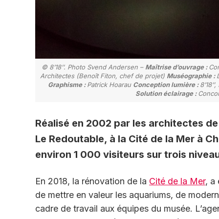
© 8’18’’. Photo Svend Andersen –
Maîtrise d’ouvrage :
Com
Architectes (Benoît Fiton, chef de projet)
Muséographie :
Graphisme :
Patrick Hoarau
Conception lumière :
8’18’’
Solution éclairage :
Concor
Réalisé en 2002 par les architectes de
Le Redoutable, à la Cité de la Mer à 
environ 1 000 visiteurs sur trois nivea
En 2018, la rénovation de la
Cité de la Mer
, a
de mettre en valeur les aquariums, de moderni
cadre de travail aux équipes du musée. L’ag