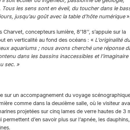
l soit écolier ou ingénieur, passionné de géologie,
 Tous les sens sont en éveil, du toucher dans le bas
ujours, jusqu’au goût avec la table d’hôte numérique
»
 Charvet, concepteurs lumière, 8’18’’, s’appuie sur la
t en verticalité au fond des océans : «
L’originalité d
ombreux aquariums ; nous avons cherché une réponse d
 contenu dans les bassins inaccessibles et l’imaginaire
u sec. »
epose sur un accompagnement du voyage scénographique
umière comme dans la deuxième salle, où le visiteur av
marines projetées sur cinq lames de verre hautes de 3 
 permettent d’en savoir plus sur l’apnée, les dauphins,
ines.