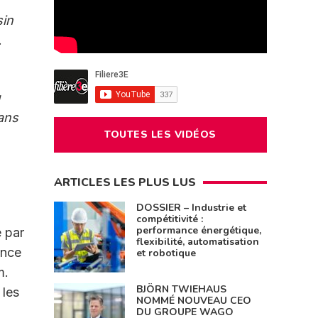
sin
.
u
ans
TOUTES LES VIDÉOS
ARTICLES LES PLUS LUS
DOSSIER – Industrie et
compétitivité :
performance énergétique,
 par
flexibilité, automatisation
ance
et robotique
m.
BJÖRN TWIEHAUS
 les
NOMMÉ NOUVEAU CEO
DU GROUPE WAGO