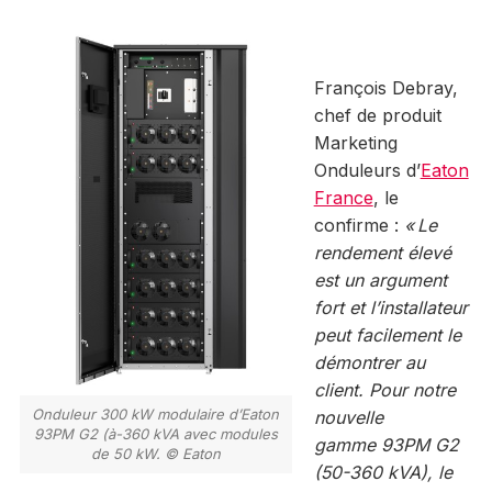
François Debray,
chef de produit
Marketing
Onduleurs d’
Eaton
France
, le
confirme :
« Le
rendement élevé
est un argument
fort et l’installateur
peut facilement le
démontrer au
client. Pour notre
Onduleur 300 kW modulaire d’Eaton
nouvelle
93PM G2 (à-360 kVA avec modules
gamme 93PM G2
de 50 kW. © Eaton
(50-360 kVA), le