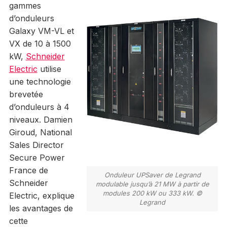
gammes
d’onduleurs
Galaxy VM-VL et
VX de 10 à 1500
kW,
Schneider
Electric
utilise
une technologie
brevetée
d’onduleurs à 4
niveaux. Damien
Giroud, National
Sales Director
Secure Power
France de
Onduleur UPSaver de Legrand
Schneider
modulable jusqu’à 21 MW à partir de
modules 200 kW ou 333 kW. ©
Electric, explique
Legrand
les avantages de
cette