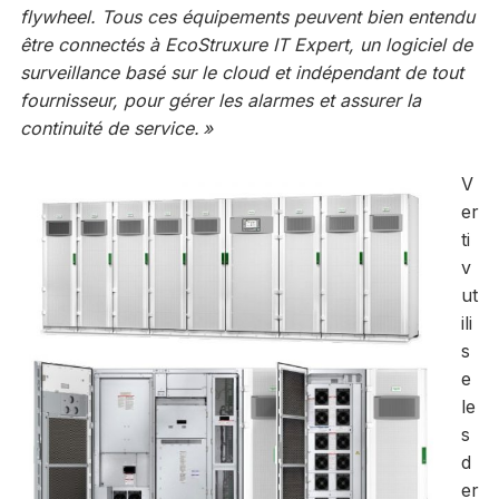
flywheel. Tous ces équipements peuvent bien entendu
être connectés à EcoStruxure IT Expert, un logiciel de
surveillance basé sur le cloud et indépendant de tout
fournisseur, pour gérer les alarmes et assurer la
continuité de service. »
V
er
ti
v
ut
ili
s
e
le
s
d
er