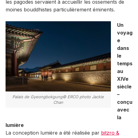
les pagodes servaient à accueillir les ossements de
moines bouddhistes particulièrement éminents.
Un
voyag
e
dans
le
temps
au
XIVe
siècle
–
Palais de Gyeongbokgung© ERCO photo Jackie
conçu
Chan
avec
la
lumière
La conception lumière a été réalisée par
bitzro &