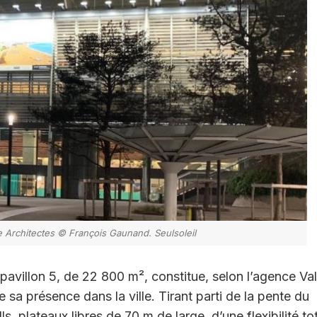
re Architectes © François Gaunand. Seulsoleil
pavillon 5, de 22 800 m², constitue, selon l’agence Va
he sa présence dans la ville. Tirant parti de la pente du
s, plateaux libres de 70 m de large, d’une flexibilité tot