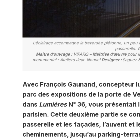
L’éclairage accompagne la traversée piétonne, un peu c
passerelle. 
Maître d’ouvrage :
VIPARIS
– Maîtrise d’œuvre
pour l
monumental : Ateliers Jean Nouvel
Designer :
Saguez &
Avec François Gaunand, concepteur lum
parc des expositions de la porte de Ve
dans
Lumières
N° 36, vous présentait 
parisien. Cette deuxième partie se con
passerelle et les façades, l’auvent et l
cheminements, jusqu’au parking-terra