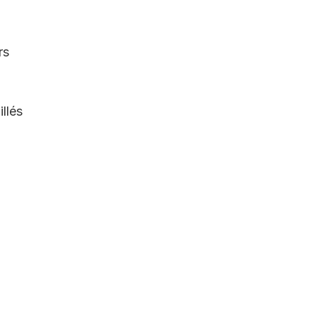
rs
llés