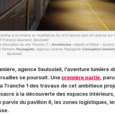
omme si la lumière se modifiait au fur et à mesure que l’on avance sur l
© François Gaunand, Seulsoleil
a rénovation du site Tranche 2 –
Architectes :
Valode et Pistre - Auvent
 Partners
Paysagiste :
Agence Laverne Paysagiste
Conception lumière 
Seulsoleil
ière, agence Seulsoleil, l’aventure lumière d
rsailles se poursuit. Une
première partie
, par
la Tranche 1 des travaux de cet ambitieux proj
sacre à la découverte des espaces intérieurs,
e parvis du pavillon 6, les zones logistiques, le
sse.