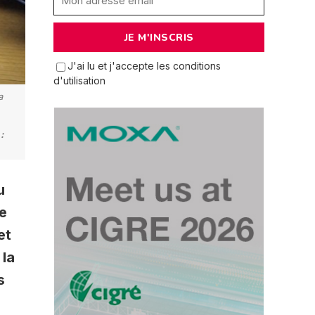
J'ai lu et j'accepte les conditions
d'utilisation
a
:
u
ue
et
 la
s