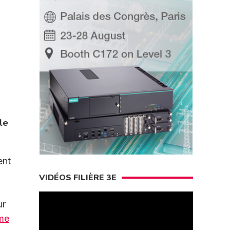
le
ent
VIDÉOS FILIÈRE 3E
ur
me