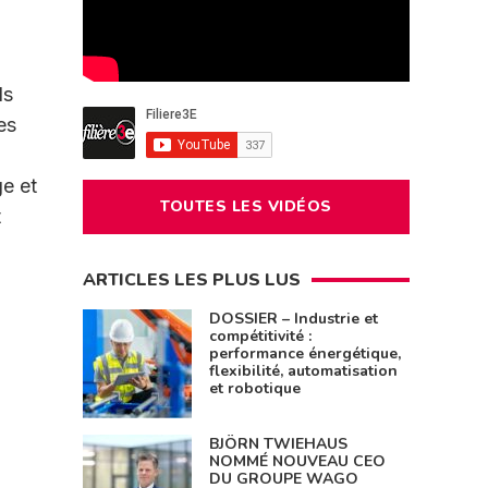
ls
es
ge et
TOUTES LES VIDÉOS
t
ARTICLES LES PLUS LUS
DOSSIER – Industrie et
compétitivité :
performance énergétique,
flexibilité, automatisation
et robotique
BJÖRN TWIEHAUS
NOMMÉ NOUVEAU CEO
DU GROUPE WAGO