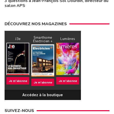
3 questions à Jean-François Sol Dourdin, directeur du
salon APS
DÉCOUVREZ NOS MAGAZINES
Smarthome
J3e
Lumières
Électricien +
Je m'abonne
Je m'abonne
Je m'abonne
Accédez à la boutique
SUIVEZ-NOUS