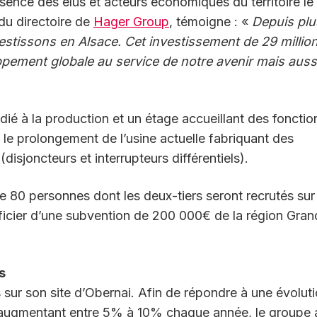
résence des élus et acteurs économiques du territoire le
du directoire de
Hager Group
, témoigne : «
Depuis plu
estissons en Alsace.
Cet investissement de 29 millio
loppement globale
au service de notre avenir mais auss
é à la production et un étage accueillant des fonctio
le prolongement de l’usine actuelle fabriquant des
disjoncteurs et interrupteurs différentiels).
 80 personnes dont les deux-tiers seront recrutés sur
ficier d’une subvention de 200 000€ de la région Gran
s
 sur son site d’Obernai. Afin de répondre à une évolut
augmentant entre 5% à 10% chaque année, le groupe 