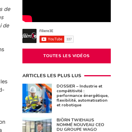
s de
ns
i de
ns
TOUTES LES VIDÉOS
ARTICLES LES PLUS LUS
 les
DOSSIER – Industrie et
d-
compétitivité :
performance énergétique,
flexibilité, automatisation
et robotique
BJÖRN TWIEHAUS
ion
NOMMÉ NOUVEAU CEO
DU GROUPE WAGO
a