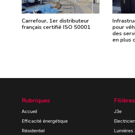
Carrefour, 1er distributeur
Infrastr
français certifié ISO 50001
pour véhi
des serv
en plus 
Rubriques
Filières
Accueil
J3e
Efficacité énergétique
Electricie
Résidentiel
Lumières