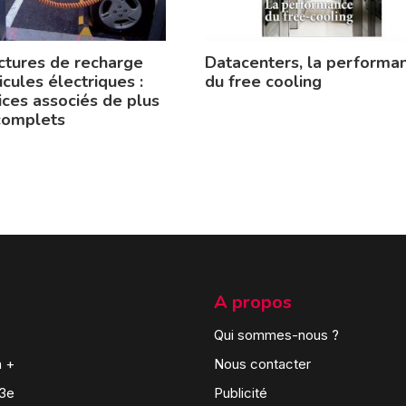
uctures de recharge
Datacenters, la performa
cules électriques :
du free cooling
ices associés de plus
complets
A propos
Qui sommes-nous ?
n +
Nous contacter
 3e
Publicité