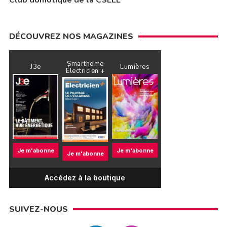
Club domotique de la CSEEE
DÉCOUVREZ NOS MAGAZINES
Smarthome
J3e
Lumières
Électricien +
Je m'abonne
Je m'abonne
Je m'abonne
Accédez à la boutique
SUIVEZ-NOUS