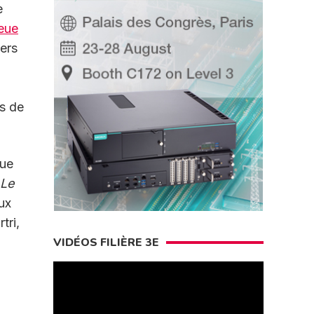
e
leue
ners
ns de
eue
Le
eux
tri,
VIDÉOS FILIÈRE 3E