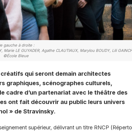
e gauche à droite :
, Marie LE GUYADER, Agathe CLAUTIAUX, Marylou BOUDY, Lili GAINCH
©École Bleue
créatifs qui seront demain architectes
ers graphiques, scénographes culturels,
e cadre d’un partenariat avec le théâtre des
s ont fait découvrir au public leurs univers
nol » de Stravinsky.
seignement supérieur, délivrant un titre RNCP (Réperto