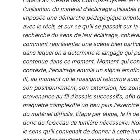
l’opéra au théâtre des Champs-Élysées en m
l’utilisation du matériel d’éclairage utilisabl
imposée une démarche pédagogique orientée à
avec le récit, et sur ce qu’il se passait sur l
recherche du sens de leur éclairage, cohéren
comment représenter une scène bien particul
dans lequel on a déterminé le langage qui p
contenue dans ce moment. Moment qui combi
contexte, l’éclairage envoie un signal émotio
III, au moment où le rossignol retourne auprè
son positionnement, son extension, les zones
provenance au fil d’essais successifs, afin de
maquette complexifie un peu plus l’exercice
du matériel difficile. Étape par étape, le fil
donc du faisceau de lumière nécessaire. Notr
le sens qu’il convenait de donner à cette lum