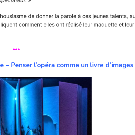
spectateur.
»
ousiasme de donner la parole à ces jeunes talents, au
iquent comment elles ont réalisé leur maquette et leur
•••
he – Penser l’opéra comme un livre d’images