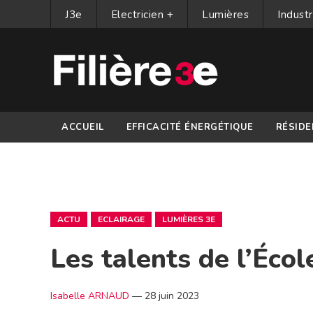
J3e
Electricien +
Lumières
Industr
ACCUEIL
EFFICACITÉ ÉNERGÉTIQUE
RÉSIDE
PARTENAIRES
ACTU
ECLAIRAGE
LUMIÈRES 3E
Les talents de l’Éco
Isabelle ARNAUD
—
28 juin 2023