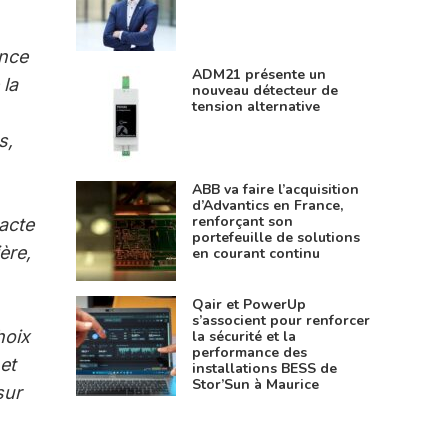
ence
ADM21 présente un
 la
nouveau détecteur de
tension alternative
s,
ABB va faire l’acquisition
d’Advantics en France,
renforçant son
 acte
portefeuille de solutions
ère,
en courant continu
Qair et PowerUp
s’associent pour renforcer
hoix
la sécurité et la
performance des
et
installations BESS de
Stor’Sun à Maurice
sur