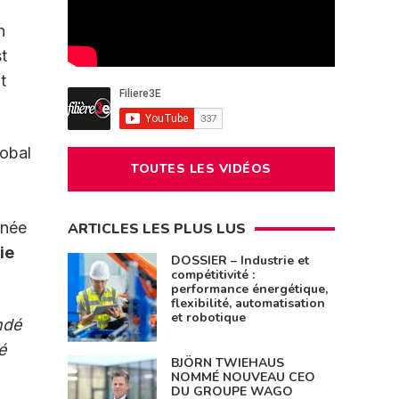
n
t
t
lobal
TOUTES LES VIDÉOS
nnée
ARTICLES LES PLUS LUS
ie
DOSSIER – Industrie et
compétitivité :
performance énergétique,
flexibilité, automatisation
et robotique
ndé
é
BJÖRN TWIEHAUS
NOMMÉ NOUVEAU CEO
DU GROUPE WAGO