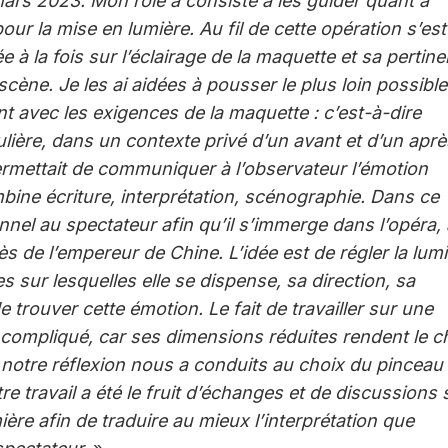
ars 2023. Mon rôle a consisté à les guider quant à
e pour la mise en lumière.
Au fil de cette opération s’est
 la fois sur l’éclairage de la maquette et sa pertin
a scène. Je les ai aidées à pousser le plus loin possible
t avec les exigences de la maquette : c’est-à-dire
ière, dans un contexte privé d’un avant et d’un aprè
ermettait de communiquer à l’observateur l’émotion
ne écriture, interprétation, scénographie. Dans ce
nnel au spectateur afin qu’il s’immerge dans l’opéra,
s de l’empereur de Chine. L’idée est de régler la lumi
 sur lesquelles elle se dispense, sa direction, sa
 trouver cette émotion. Le fait de travailler sur une
 compliqué, car ses dimensions réduites rendent le c
 de notre réflexion nous a conduits au choix du pinceau 
e travail a été le fruit d’échanges et de discussions 
ière afin de traduire au mieux l’interprétation que