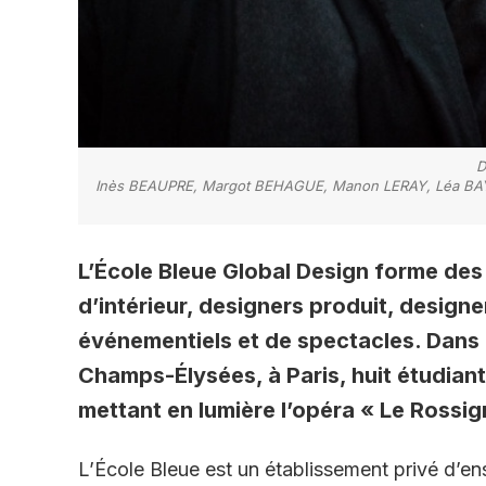
D
Inès BEAUPRE, Margot BEHAGUE, Manon LERAY, Léa BAY
L’École Bleue Global Design forme des 
d’intérieur, designers produit, design
événementiels et de spectacles. Dans l
Champs-Élysées, à Paris, huit étudiante
mettant en lumière l’opéra « Le Rossig
L’École Bleue est un établissement privé d’en