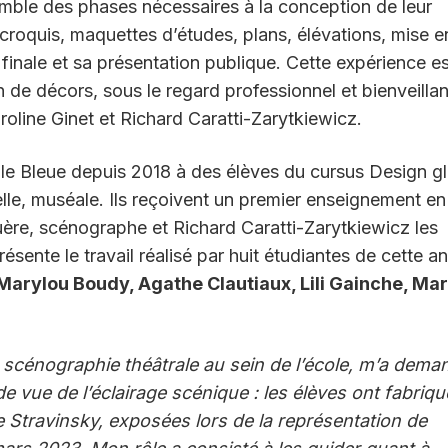
semble des phases nécessaires à la conception de leur
 croquis, maquettes d’études, plans, élévations, mise e
 finale et sa présentation publique. Cette expérience es
 de décors, sous le regard professionnel et bienveillan
oline Ginet et Richard Caratti-Zarytkiewicz.
ole Bleue depuis 2018 à des élèves du cursus Design g
lle, muséale. Ils reçoivent un premier enseignement en
ère, scénographe et Richard Caratti-Zarytkiewicz les
ésente le travail réalisé par huit étudiantes de cette a
arylou Boudy, Agathe Clautiaux, Lili Gainche, Mar
e scénographie théâtrale au sein de l’école, m’a dema
e vue de l’éclairage scénique : les élèves ont fabriqu
e Stravinsky, exposées lors de la représentation de