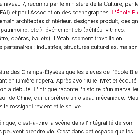
e niveau 7, reconnu par le ministère de la Culture, par l
(CFAI) et par l’Association des scénographes.
L’École B
emain architectes d’intérieur, designers produit, desig
trimoine, etc.), événementiels (défilés, vitrines,
re, opéras, ballets). L’établissement travaille en
partenaires : industries, structures culturelles, maiso
éâtre des Champs-Élysées que les élèves de l’École Bl
ant en lumière l’opéra. Après avoir lu le livret et écouté
ion a débuté. L’intrigue raconte l’histoire d’un merveill
reur de Chine, qui lui préfère un oiseau mécanique. Meur
s le rossignol revient et le sauve.
nique, c’est-à-dire la scène dans l’intégralité de son
es peuvent prendre vie. C’est dans cet espace que les