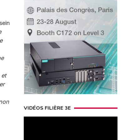
sein
e
e
ne
 et
er
 non
VIDÉOS FILIÈRE 3E