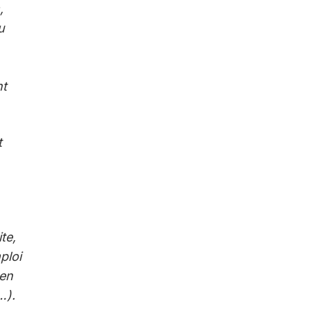
,
u
nt
t
te,
ploi
 en
…).