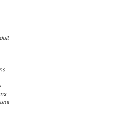
duit
ins
s
ons
 une