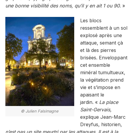
une bonne visibilité des noms, qu’il y en ait 1 ou 90
. »
Les blocs
ressemblent à un sol
explosé après une
attaque, semant çà
et là des pierres
brisées. Enveloppant
cet ensemble
minéral tumultueux,
la végétation prend
vie et s’impose en
apaisant le
jardin. «
La place
Saint-Gervais,
© Julien Falsimagne
explique Jean-Marc
Dreyfus, historien,
n’est pas un site meurtri par les attaques. Il est à la