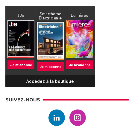
Smarthome
J3e
Lumières
Électricien +
Je m'abonne
Je m'abonne
Je m'abonne
Accédez à la boutique
SUIVEZ-NOUS