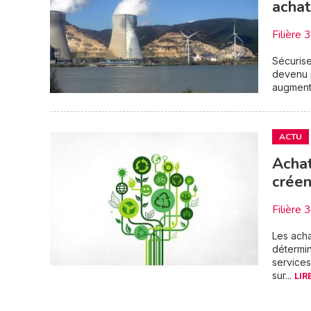
achat
Filière 
Sécurise
devenu p
augment
ACTU
Achat
créen
Filière 
Les acha
détermin
services
sur...
LIR