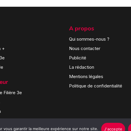
A propos
Qui sommes-nous ?
n +
Nous contacter
 3e
Publicité
3e
La rédaction
Mentions légales
teur
Politique de confidentialité
 Filière 3e
n
n
 vous garantir la meilleure expérience sur notre site.
J'accepte