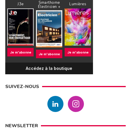
Smarthome
J3e
Lumières
Électricien +
Je m'abonne
Je m'abonne
Je m'abonne
Accédez à la boutique
SUIVEZ-NOUS
NEWSLETTER