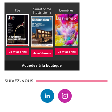
Smarthome
J3e
Lumières
Électricien +
Je m'abonne
Je m'abonne
Je m'abonne
Accédez à la boutique
SUIVEZ-NOUS