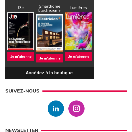
Smarthome
J3e
Lumières
Électricien +
Je m'abonne
Je m'abonne
Je m'abonne
Accédez à la boutique
SUIVEZ-NOUS
NEWSLETTER