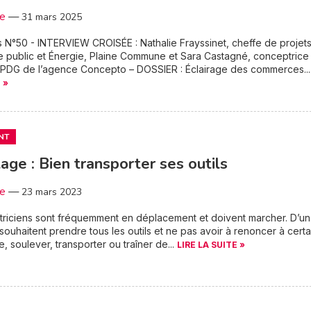
3e
—
31 mars 2025
 N°50 - INTERVIEW CROISÉE : Nathalie Frayssinet, cheffe de projet
e public et Énergie, Plaine Commune et Sara Castagné, conceptrice
, PDG de l’agence Concepto – DOSSIER : Éclairage des commerces..
 »
NT
lage : Bien transporter ses outils
3e
—
23 mars 2023
triciens sont fréquemment en déplacement et doivent marcher. D’un
s souhaitent prendre tous les outils et ne pas avoir à renoncer à certa
e, soulever, transporter ou traîner de...
LIRE LA SUITE »