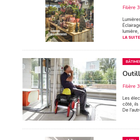
Filière 
Lumières
Éclairag
lumière
LA SUITE
BÂTIME
Outil
Filière 
Les élec
côté, il
De l’autr