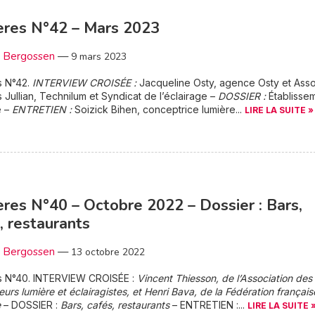
ères N°42 – Mars 2023
c Bergossen
—
9 mars 2023
s N°42.
INTERVIEW CROISÉE :
Jacqueline Osty, agence Osty et Asso
 Jullian, Technilum et Syndicat de l’éclairage –
DOSSIER :
Établisse
é –
ENTRETIEN :
Soizick Bihen, conceptrice lumière...
LIRE LA SUITE »
res N°40 – Octobre 2022 – Dossier : Bars,
, restaurants
c Bergossen
—
13 octobre 2022
s N°40. INTERVIEW CROISÉE :
Vincent Thiesson, de l’Association des
urs lumière et éclairagistes, et Henri Bava, de la Fédération françai
e
– DOSSIER :
Bars, cafés, restaurants
– ENTRETIEN :...
LIRE LA SUITE 