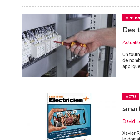
APPRO
Des t
Actualit
Un tourn
de nombr
appliquer
ACTU
smart
David L
Xavier R
le domai