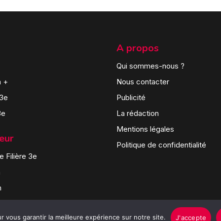
A propos
Qui sommes-nous ?
n +
Nous contacter
 3e
Publicité
3e
La rédaction
Mentions légales
teur
Politique de confidentialité
 Filière 3e
n
n
 vous garantir la meilleure expérience sur notre site.
J'accepte