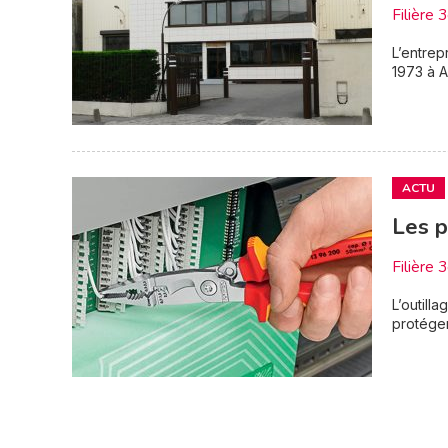
Filière 
L’entrep
1973 à A
ACTU
Les p
Filière 
L’outill
protéger