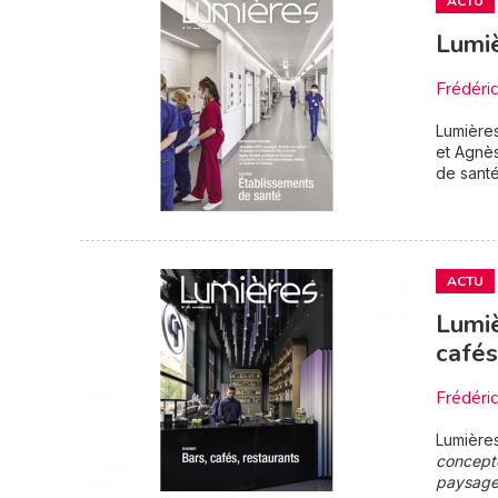
ACTU
Lumi
Frédéri
Lumière
et Agnès
de sant
ACTU
Lumiè
cafés
Frédéri
Lumière
concepte
paysag