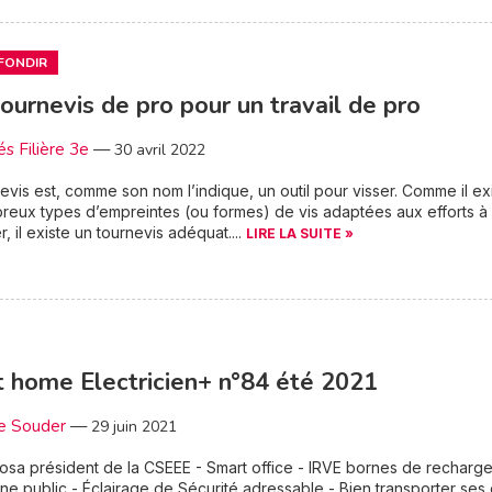
FONDIR
ournevis de pro pour un travail de pro
és Filière 3e
—
30 avril 2022
evis est, comme son nom l’indique, un outil pour visser. Comme il ex
eux types d’empreintes (ou formes) de vis adaptées aux efforts à
, il existe un tournevis adéquat....
LIRE LA SUITE »
 home Electricien+ n°84 été 2021
e Souder
—
29 juin 2021
osa président de la CSEEE - Smart office - IRVE bornes de recharge
ne public - Éclairage de Sécurité adressable - Bien transporter ses o