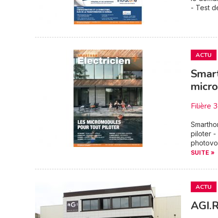
- Test de
ACTU
Smart
micro
Filière 
Smarthom
piloter 
photovol
SUITE »
ACTU
AGI.R