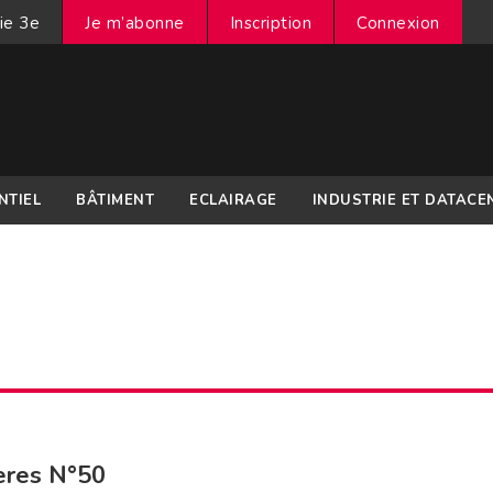
ie 3e
Je m’abonne
Inscription
Connexion
NTIEL
BÂTIMENT
ECLAIRAGE
INDUSTRIE ET DATACE
ères N°50