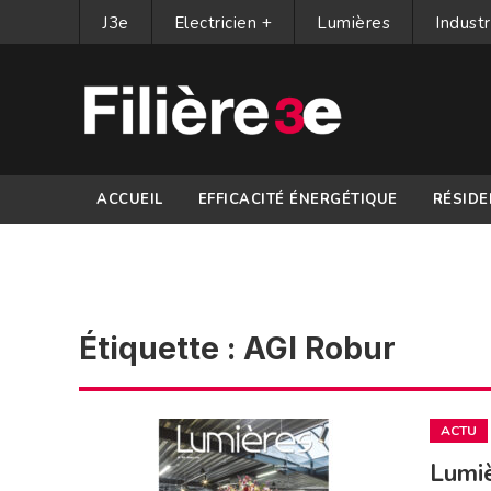
J3e
Electricien +
Lumières
Industr
ACCUEIL
EFFICACITÉ ÉNERGÉTIQUE
RÉSIDE
PARTENAIRES
Étiquette :
AGI Robur
ACTU
Lumi