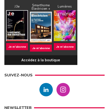
Smarthome
J3e
Lumières
Électricien +
Je m'abonne
Je m'abonne
Je m'abonne
Accédez à la boutique
SUIVEZ-NOUS
NEWSLETTER