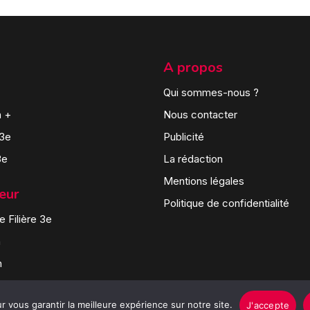
A propos
Qui sommes-nous ?
n +
Nous contacter
 3e
Publicité
3e
La rédaction
Mentions légales
teur
Politique de confidentialité
 Filière 3e
n
n
 vous garantir la meilleure expérience sur notre site.
J'accepte