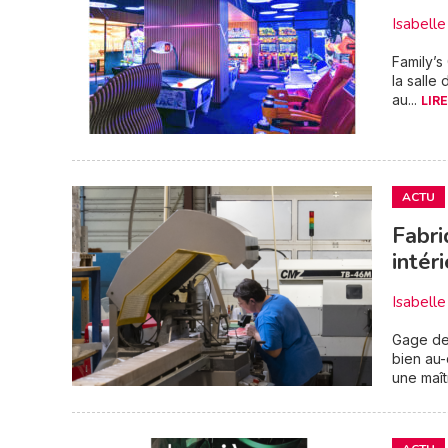
Isabel
Family’s
la salle
au...
LIRE
ACTU
Fabri
intér
Isabel
Gage de 
bien au-
une maîtr