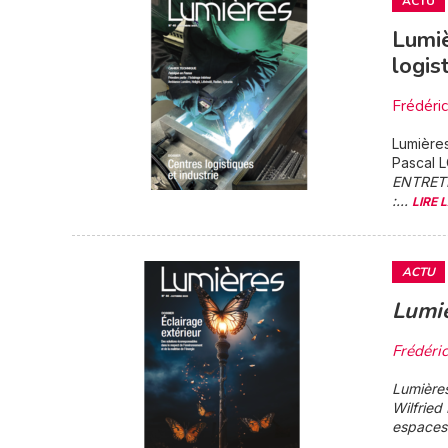
ACTU
Lumi
logis
Frédéri
Lumière
Pascal L
ENTRET
:...
LIRE 
ACTU
Lumiè
Frédéri
Lumière
Wilfrie
espaces