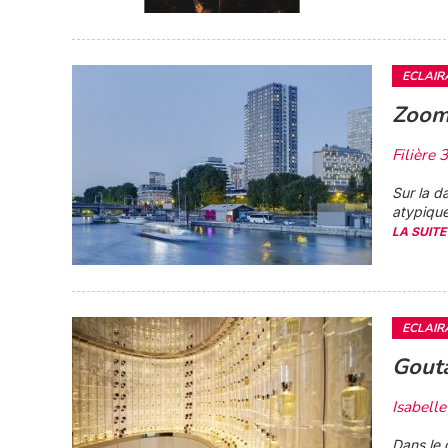
ECLAIR
Zoom 
Filière 
Sur la d
atypique
LA SUITE
ECLAIR
Gouta
Isabel
Dans le 