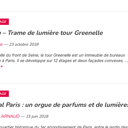
AGE
– Trame de lumière tour Greenelle
3e
—
23 octobre 2018
alle du front de Seine, la tour Greenelle est un immeuble de bureaux
 à Paris. Il se développe sur 12 étages et deux façades convexes, ..
 »
AGE
l Paris : un orgue de parfums et de lumière
le ARNAUD
—
15 juin 2018
quartier historique du 1er arrondissement de Paris, entre le jardin des