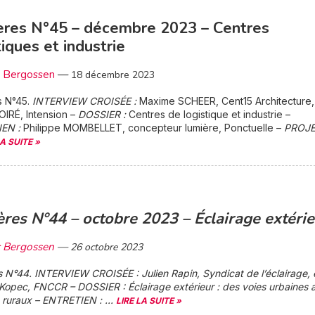
ères N°45 – décembre 2023 – Centres
tiques et industrie
c Bergossen
—
18 décembre 2023
s N°45.
INTERVIEW CROISÉE :
Maxime SCHEER, Cent15 Architecture,
OIRÉ, Intension –
DOSSIER :
Centres de logistique et industrie –
IEN :
Philippe MOMBELLET, concepteur lumière, Ponctuelle –
PROJ
LA SUITE »
res N°44 – octobre 2023 – Éclairage extérie
c Bergossen
—
26 octobre 2023
s N°44.
INTERVIEW CROISÉE :
Julien Rapin, Syndicat de l’éclairage, 
d Kopec, FNCCR –
DOSSIER :
Éclairage extérieur : des voies urbaines 
 ruraux –
ENTRETIEN :
...
LIRE LA SUITE »