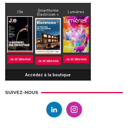
Smarthome
J3e
Lumières
Électricien +
Je m'abonne
Je m'abonne
Je m'abonne
Accédez à la boutique
SUIVEZ-NOUS